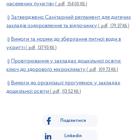
населених пунктів»
( .pdf , 154.00 Кб )
Затверджено Санітарний регламент для дитячих
закладів оздоровлення та відпочинку
( .pdf , 179.37 Кб )
Вимоги та норми до зберігання питної води в
укритті
( .pdf , 137.93 Кб )
Провітрювання у закладах дошкільної освіти:
ключ до здорового мікроклімату
( .pdf , 109.73 Кб )
Вимоги до організації прогулянок у закладах
дошкільної освіти
( .pdf , 113.52 Кб )
Поділитися
Linkedin