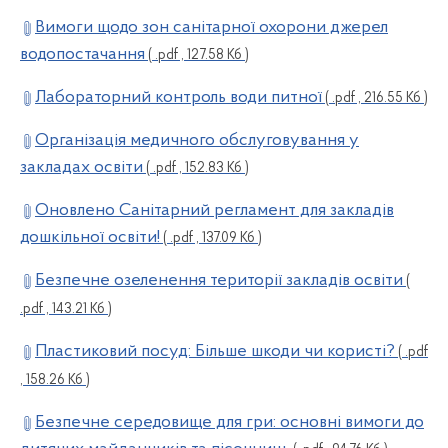
Вимоги щодо зон санітарної охорони джерел
водопостачання
( .pdf , 127.58 Кб )
Лабораторний контроль води питної
( .pdf , 216.55 Кб )
Організація медичного обслуговування у
закладах освіти
( .pdf , 152.83 Кб )
Оновлено Санітарний регламент для закладів
дошкільної освіти!
( .pdf , 137.09 Кб )
Безпечне озеленення території закладів освіти
(
.pdf , 143.21 Кб )
Пластиковий посуд: Більше шкоди чи користі?
( .pdf
, 158.26 Кб )
Безпечне середовище для гри: основні вимоги до