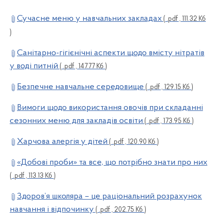
Сучасне меню у навчальних закладах
( .pdf , 111.32 Кб
)
Санітарно-гігієнічні аспекти щодо вмісту нітратів
у воді питній
( .pdf , 147.77 Кб )
Безпечне навчальне середовище
( .pdf , 129.15 Кб )
Вимоги щодо використання овочів при складанні
сезонних меню для закладів освіти
( .pdf , 173.95 Кб )
Харчова алергія у дітей
( .pdf , 120.90 Кб )
«Добові проби» та все, що потрібно знати про них
( .pdf , 113.13 Кб )
Здоров’я школяра – це раціональний розрахунок
навчання і відпочинку
( .pdf , 202.75 Кб )