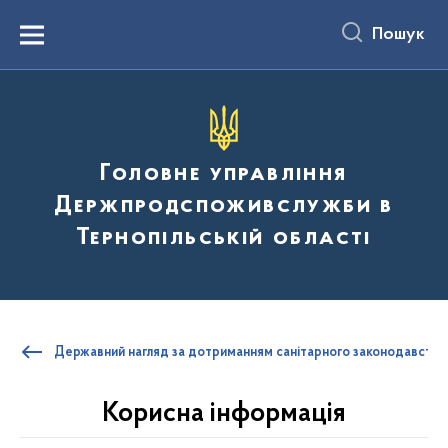
до
основного
Пошук
вмісту
Menu
Головне управління
Держпродспоживслужби в
Тернопільській області
Державний нагляд за дотриманням санітарного законодавства
Корисна інформація