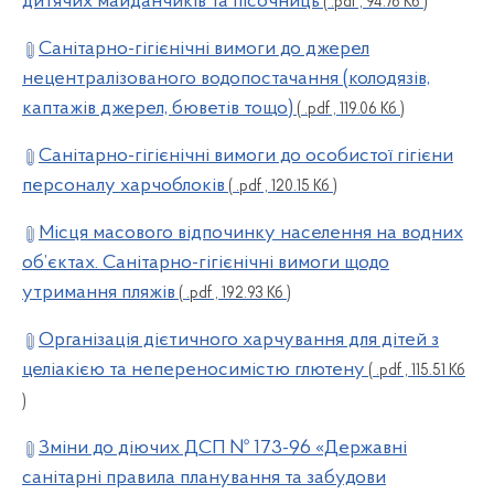
дитячих майданчиків та пісочниць
( .pdf , 94.76 Кб )
Санітарно-гігієнічні вимоги до джерел
нецентралізованого водопостачання (колодязів,
каптажів джерел, бюветів тощо)
( .pdf , 119.06 Кб )
Санітарно-гігієнічні вимоги до особистої гігієни
персоналу харчоблоків
( .pdf , 120.15 Кб )
Місця масового відпочинку населення на водних
об’єктах. Санітарно-гігієнічні вимоги щодо
утримання пляжів
( .pdf , 192.93 Кб )
Організація дієтичного харчування для дітей з
целіакією та непереносимістю глютену
( .pdf , 115.51 Кб
)
Зміни до діючих ДСП № 173-96 «Державні
санітарні правила планування та забудови