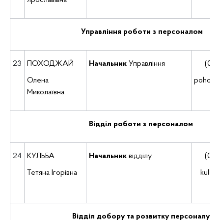
Ярославівна
Управління роботи з персоналом
23
ПОХОДЖАЙ
Начальник
Управління
(035
Олена
pohodj
Миколаївна
Відділ роботи з персоналом
24
КУЛЬБА
Начальник
відділу
(035
Тетяна Ігорівна
kulba
Відділ добору та розвитку персоналу