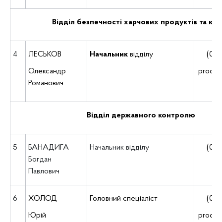
Відділ безпечності харчових продуктів та кор
4
ЛЕСЬКОВ
Начальник
відділу
(035
Олександр
prodb
Романович
Відділ державного контролю
5
БАНАДИГА
Начальник відділу
(035
Богдан
Павлович
6
ХОЛОД
Головний спеціаліст
(035
Юрій
prodb