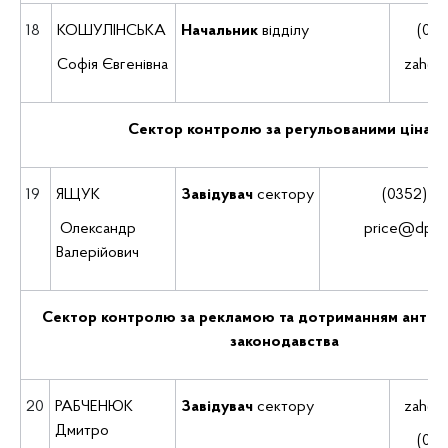
18
КОШУЛІНСЬКА
Начальник
відділу
(035
Софія Євгенівна
zah@d
Сектор контролю за регульованими цінам
19
ЯЩУК
Завідувач
сектору
(0352) 52
Олександр
price@dpss-
Валерійович
Сектор контролю за рекламою та дотриманням анти
законодавства
20
РАБЧЕНЮК
Завідувач
сектору
zah@d
Дмитро
(035