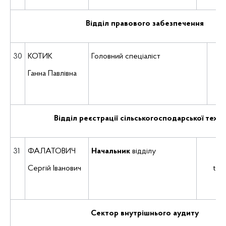
Відділ правового забезпечення
30
КОТИК
Головний спеціаліст
(0
Ганна Павлівна
u
Відділ реєстрації сільськогосподарської техн
31
ФАЛАТОВИЧ
Начальник
відділу
Сергій Іванович
teh
Сектор внутрішнього аудиту