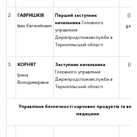
2
ГАВРИШКІВ
Перший заступник
(035
начальника
Головного
Іван Євгенійович
gavr
управління
Держпродспоживслужби в
Тернопільській області
3
КОРНЯТ
Заступник начальника
(035
Головного управління
Ірина
ko
Держпродспоживслужби в
Володимирівна
Тернопільській області
Управління безпечності харчових продуктів та вет
медицини