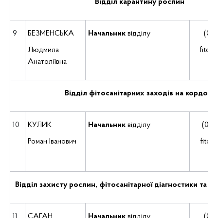
Відділ карантину рослин
9
БЕЗМЕНСЬКА
Начальник
відділу
(035
Людмила
fitok
Анатоліївна
Відділ фітосанітарних заходів на кордоні
10
КУЛИК
Начальник
відділу
(035
Роман Іванович
fito
Відділ захисту рослин, фітосанітарної діагностики та 
11
САГАН
Начальник
відділу
(035