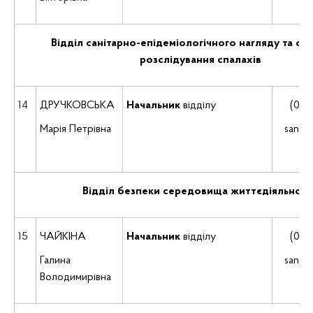
Відділ санітарно-епідеміологічного нагляду та орга
розслідування спалахів
14
ДРУЧКОВСЬКА
Начальник
відділу
(035
Марія Петрівна
san.n
Відділ безпеки середовища життєдіяльност
15
ЧАЙКІНА
Начальник
відділу
(035
Галина
san.n
Володимирівна