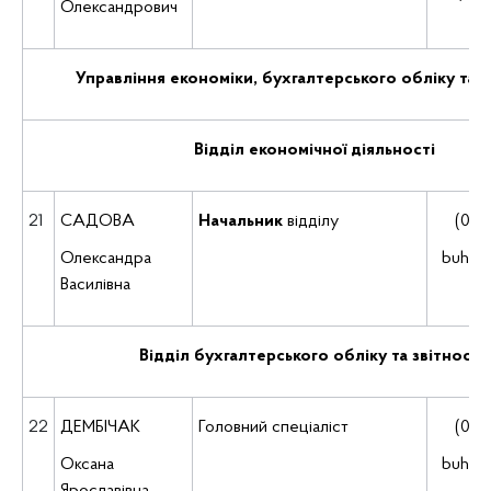
Олександрович
Управління економіки, бухгалтерського обліку та з
Відділ економічної діяльності
21
САДОВА
Начальник
відділу
(035
Олександра
buh@d
Василівна
Відділ бухгалтерського обліку та звітності
22
ДЕМБІЧАК
Головний спеціаліст
(035
Оксана
buh@d