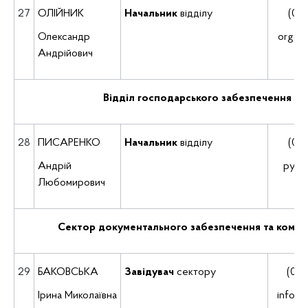
27
ОЛІЙНИК
Начальник
відділу
(035
Олександр
org@d
Андрійович
Відділ господарського забезпечення
28
ПИСАРЕНКО
Начальник
відділу
(035
Андрій
pysa
Любомирович
Сектор документального забезпечення та комун
29
БАКОВСЬКА
Завідувач
сектору
(035
Ірина Миколаївна
info@d