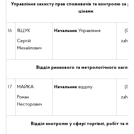
Управління захисту прав споживачів та контролю за р
цінами
16
ЯЩУК
Начальник
Управління
(035
Сергій
zah@d
Михайлович
Відділ ринкового та метрологічного нагляд
17
МАЙКА
Начальник
відділу
(035
Роман
zah@d
Несторович
Відділ контролю у сфері торгівлі, робіт та пос