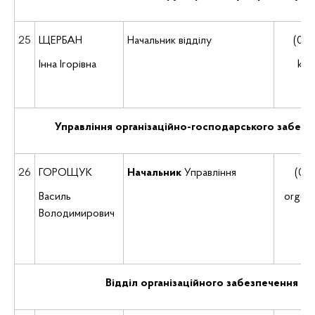
25
ЩЕРБАН
Начальник відділу
(035
Інна Ігорівна
kad
Управління організаційно-господарського забезп
26
ГОРОЩУК
Начальник
Управління
(035
Василь
org@d
Володимирович
Відділ організаційного забезпечення