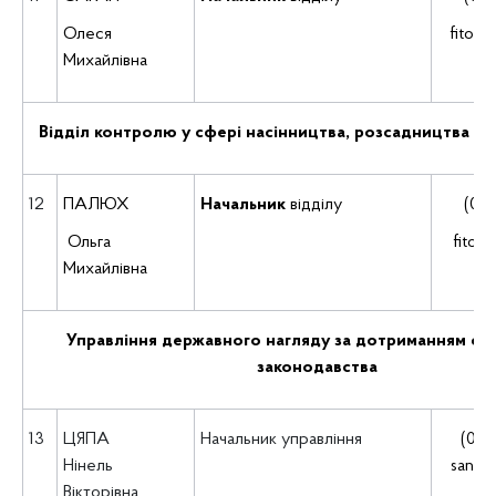
Олеся
fitop
Михайлівна
Відділ контролю у сфері насінництва, розсадництва та 
12
ПАЛЮХ
Начальник
відділу
(035
Ольга
fiton
Михайлівна
Управління державного нагляду за дотриманням са
законодавства
13
ЦЯПА
Начальник
управління
(035
Нінель
san.n
Вікторівна