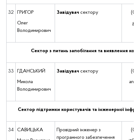
32
ГРИГОР
Завідувач
сектору
(035
Олег
gru
Володимирович
Сектор з питань запобігання та виявлення кору
33
ГДАНСЬКИЙ
Завідувач
сектору
(035
Микола
antu
Володимирович
Сектор підтримки користувачів та інженерної інфра
34
САВИЦЬКА
Провідний інженер з
(035
програмного забезпечення