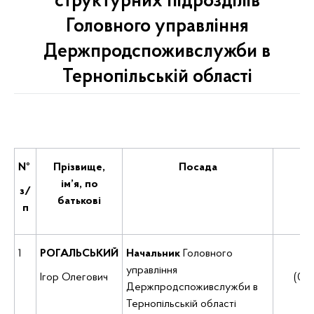
структурних підрозділів
Головного управління
Держпродспоживслужби в
Тернопільській області
№
Прізвище,
Посада
К
ім’я,
по
з/
батькові
п
1
РОГАЛЬСЬКИЙ
Начальник
Головного
Пр
управління
Ігор Олегович
(035
Держпродспоживслужби в
Тернопільській області