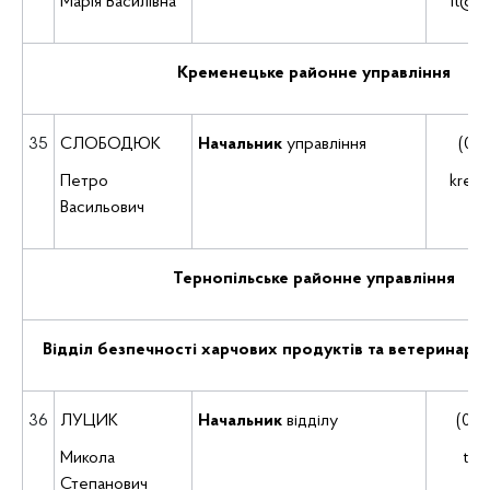
Марія Василівна
it@dp
Кременецьке районне управління
35
СЛОБОДЮК
Начальник
управління
(035
Петро
krem
Васильович
Тернопільське районне управління
Відділ безпечності харчових продуктів та ветеринарн
36
ЛУЦИК
Начальник
відділу
(035
Микола
ter
Степанович