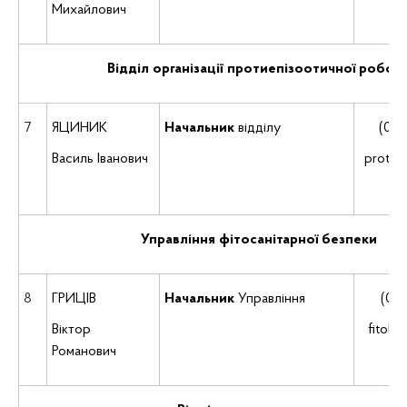
Михайлович
Відділ організації протиепізоотичної робот
7
ЯЦИНИК
Начальник
відділу
(035
Василь Іванович
protye
Управління фітосанітарної безпеки
8
ГРИЦІВ
Начальник
Управління
(035
Віктор
fitob
Романович