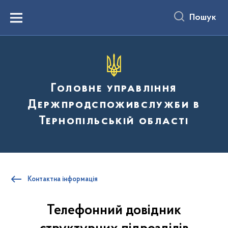
до
основного
Пошук
вмісту
Menu
Головне управління
Держпродспоживслужби в
Тернопільській області
Контактна інформація
Телефонний довідник