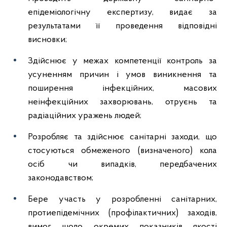
епідеміологічну експертизу, видає за
результатами її проведення відповідні
висновки;
Здійснює у межах компетенції контроль за
усуненням причин і умов виникнення та
поширення інфекційних, масових
неінфекційних захворювань, отруєнь та
радіаційних уражень людей;
Розробляє та здійснює санітарні заходи, що
стосуються обмеженого (визначеного) кола
осіб чи випадків, передбачених
законодавством;
Бере участь у розробленні санітарних,
протиепідемічних (профілактичних) заходів,
вимог щодо окремих показників якості