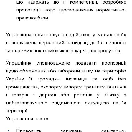
що належать до її компетенції, розробляє
пропозиції щодо вдосконалення нормативно-
правової бази.
Управління організовує та здійснює у межах своїх
повноважень державний нагляд щодо безпечності
та окремих показників якості харчових продуктів.
Управління уповноважене подавати пропозиції
щодо обмеження або заборони в’їзду на територію
України її громадян, іноземців та осіб без
громадянства, експорту, імпорту, транзиту вантажів
і товарів з держав або регіонів у зв’язку з
неблагополучною епідемічною ситуацією на їх
території.
Управлення також:
Проводить державну санітарно-