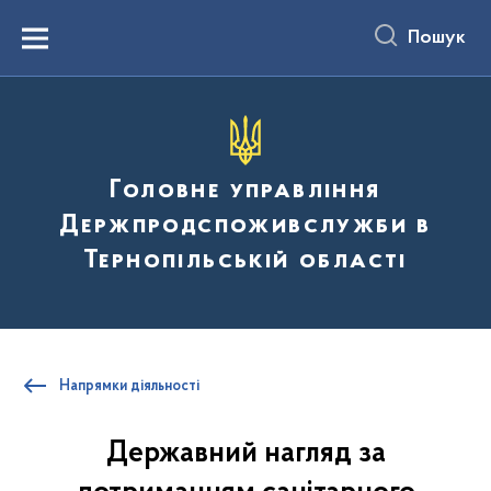
до
основного
Пошук
вмісту
Menu
Головне управління
Держпродспоживслужби в
Тернопільській області
Напрямки діяльності
Державний нагляд за