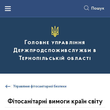
до
основного
Пошук
вмісту
Menu
Головне управління
Держпродспоживслужби в
Тернопільській області
Управління фітосанітарної безпеки
Фітосанітарні вимоги країн світу