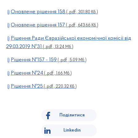
Оновлене рішення 158
( .pdf , 301.80 Кб )
Оновлене рішення 157
( .pdf , 643.66 Кб )
Рішення Ради Євразійської економічної комісії від
29.03.2019 №31
( .pdf , 13.24 Мб )
Рішення №157 - 159
( .pdf , 5.09 Мб )
Рішення №24
( .pdf , 1.66 Мб )
Рішення №25
( .pdf , 220.32 Кб )
Поділитися
Linkedin