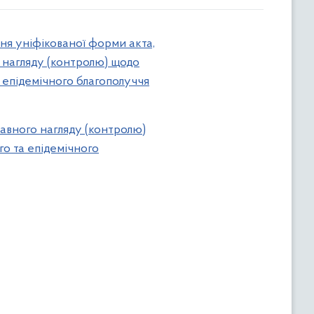
ня уніфікованої форми акта,
 нагляду (контролю) щодо
 епідемічного благополуччя
авного нагляду (контролю)
о та епідемічного