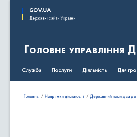
до
основного
GOV.UA
вмісту
Державні сайти України
Головне управління 
Служба
Послуги
Діяльність
Для гро
Повідомити про корупцію
Головна
Напрямки діяльності
Державний нагляд за до