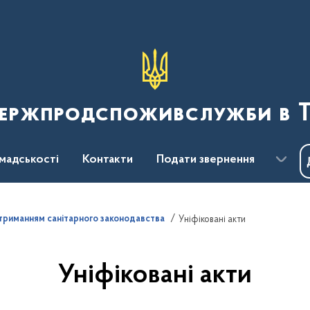
Держпродспоживслужби в Т
мадськості
Контакти
Подати звернення
триманням санітарного законодавства
Уніфіковані акти
Уніфіковані акти