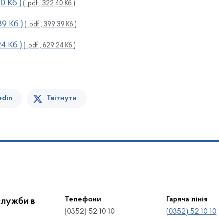
40 Кб )
( .pdf , 322.40 Кб )
39 Кб )
( .pdf , 399.39 Кб )
24 Кб )
( .pdf , 629.24 Кб )
edin
Твітнути
Телефони
Гаряча лінія
служби в
(0352) 52 10 10
(0352) 52 10 10