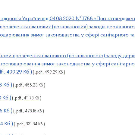
здоров’я України від 04.08.2020 № 1788 «Про затверджен
 проведення планових (позапланових) заходів державного
одарювання вимог законодавства у сфері санітарного та
атами проведення планового (позапланового) заходу держ
господарювання вимог законодавства у сфері санітарног
 , 499.29 Кб )
( .pdf , 499.29 Кб )
3 Кб )
( .pdf , 455.23 Кб )
3 Кб )
( .pdf , 411.73 Кб )
5 Кб )
( .pdf , 478.15 Кб )
4 Кб )
( .pdf , 331.34 Кб )