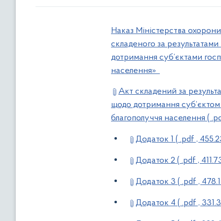
Наказ Міністерства охорони 
складеного за результатами
дотримання суб’єктами госп
населення»
Акт складений за результ
щодо дотримання суб’єктом 
благополуччя населення ( .pdf
Додаток 1 ( .pdf , 455.2
Додаток 2 ( .pdf , 411.7
Додаток 3 ( .pdf , 478.1
Додаток 4 ( .pdf , 331.3