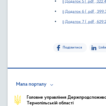
Додаток 5 ( .pdf , 322.
Додаток 6 ( .pdf , 399.
Додаток 7 ( .pdf , 629.
Поділитися
Link
Мапа порталу
Головне управління Держпродспожив
Тернопільській області