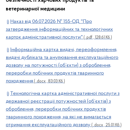
безпечності харчових продуктів та
ветеринарної медицини
Наказ від 06.07.2026 № 155-ОД "Про
затвердження інформаційних та технологічних
карток адміністративної послуги"
( .pdf , 128.61 Кб )
Інформаційна картка видачі, переоформлення,
видачі дубліката та анулювання експлуатаційного
дозволу на потужності (об’єкти) з оброблення,
переробки побічних продуктів тваринного
походження
( .docx , 83.03 Кб )
Технологічна картка адміністративної послуги з
державної реєстрації потужностей (об’єктів) з
оброблення, переробки побічних продуктів
тваринного походження, на які не вимагається
отримання експлуатаційного дозволу
( .docx , 25.01 Кб )