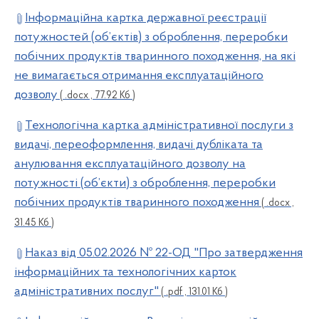
Інформаційна картка державної реєстрації
потужностей (об’єктів) з оброблення, переробки
побічних продуктів тваринного походження, на які
не вимагається отримання експлуатаційного
дозволу
( .docx , 77.92 Кб )
Технологічна картка адміністративної послуги з
видачі, переоформлення, видачі дубліката та
анулювання експлуатаційного дозволу на
потужності (об’єкти) з оброблення, переробки
побічних продуктів тваринного походження
( .docx ,
31.45 Кб )
Наказ від 05.02.2026 № 22-ОД "Про затвердження
інформаційних та технологічних карток
адміністративних послуг"
( .pdf , 131.01 Кб )