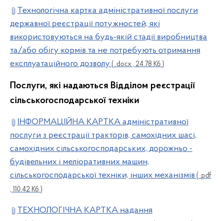
Технологічна картка адміністративної послуги
державної реєстрації потужностей, які
використовуються на будь-якій стадії виробництва
та/або обігу кормів та не потребують отримання
експлуатаційного дозволу
( .docx , 24.78 Кб )
Послуги, які надаються Відділом реєстрації
сільськогосподарської техніки
ІНФОРМАЦІЙНА КАРТКА адміністративної
послуги з реєстрації тракторів, самохідних шасі,
самохідних сільськогосподарських, дорожньо -
будівельних і меліоративних машин,
сільськогосподарської техніки, інших механізмів
( .pdf
, 110.42 Кб )
ТЕХНОЛОГІЧНА КАРТКА надання