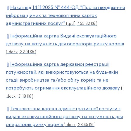
Наказ від 14.11.2025 № 444-ОД "Про затвердження
інформаційних та технологічних карток
адміністративних послуг"
( .pdf , 455.32 Кб )
Інформаційна картка Видачі експлуатаційного
дозволу на потужність для операторів ринку кормів
( .docx , 32.01 Кб )
Інформаційна картка державної реєстрації
потужностей, які використовуються на будь-якій
стадії виробництва та/або обігу кормів та не
потребують отримання експлуатаційного дозволу
(
.docx , 31.18 Кб )
Технологічна картка адміністративної послуги з
видачі експлуатаційного дозволу на потужність для
операторів ринку кормів
( .docx , 23.45 Кб )