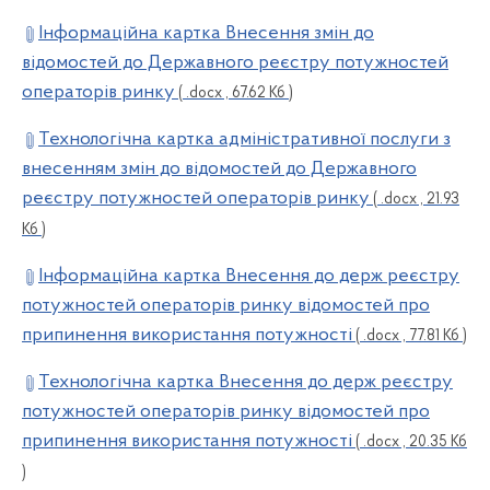
Інформаційна картка Внесення змін до
відомостей до Державного реєстру потужностей
операторів ринку
( .docx , 67.62 Кб )
Технологічна картка адміністративної послуги з
внесенням змін до відомостей до Державного
реєстру потужностей операторів ринку
( .docx , 21.93
Кб )
Інформаційна картка Внесення до держ реєстру
потужностей операторів ринку відомостей про
припинення використання потужності
( .docx , 77.81 Кб )
Технологічна картка Внесення до держ реєстру
потужностей операторів ринку відомостей про
припинення використання потужності
( .docx , 20.35 Кб
)