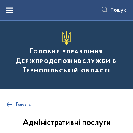
до
основного
Пошук
вмісту
Menu
Головне управління
Держпродспоживслужби в
Тернопільській області
Головна
Адміністративні послуги