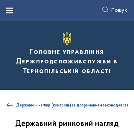
до
основного
Пошук
вмісту
Menu
Головне управління
Держпродспоживслужби в
Тернопільській області
Державний нагляд (контроль) за дотриманням законодавства п
Державний ринковий нагляд