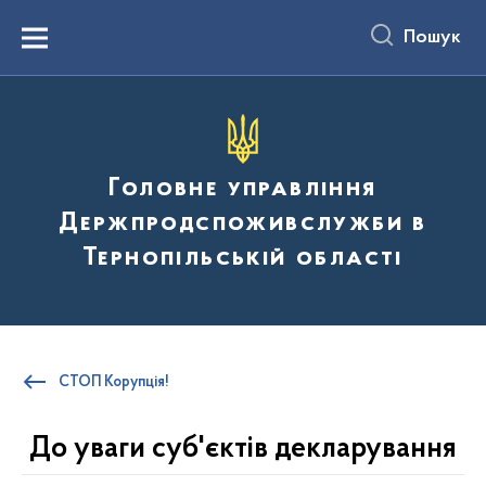
до
основного
Пошук
вмісту
Menu
Головне управління
Держпродспоживслужби в
Тернопільській області
СТОП Корупція!
До уваги суб'єктів декларування