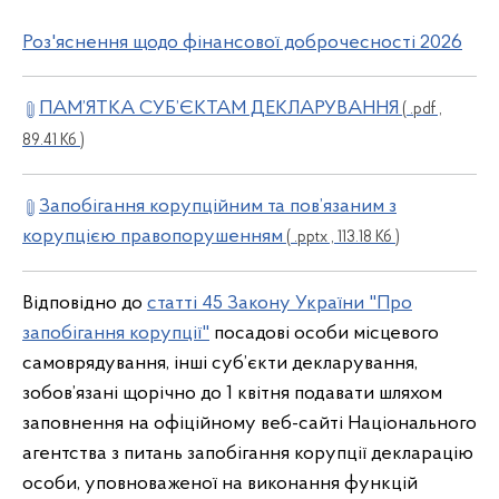
Роз'яснення щодо фінансової доброчесності 2026
ПАМ’ЯТКА СУБ’ЄКТАМ ДЕКЛАРУВАННЯ
( .pdf ,
89.41 Кб )
Запобігання корупційним та пов’язаним з
корупцією правопорушенням
( .pptx , 113.18 Кб )
Відповідно до
статті 45 Закону України "Про
запобігання корупції"
посадові особи місцевого
самоврядування, інші суб’єкти декларування,
зобов’язані щорічно до 1 квітня подавати шляхом
заповнення на офіційному веб-сайті Національного
агентства з питань запобігання корупції декларацію
особи, уповноваженої на виконання функцій