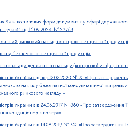
я Змін до типових форм документів у сфері державного 
одукції" від 16.09.2024 № 23763
.
жавний ринковий нагляд і контроль нехарчової продукції
альну безпечність нехарчової продукції».
овні засади державного нагляду (контролю) у сфері госпо
істрів України від від 12.02.2020 № 75 «Про затверджен
нкового нагляду безоплатної консультаційної підтримк
ржавного ринкового нагляду »
істрів України від 24.05.2017 № 360 «Про затвердження 
ння кондиціонерів повітря»
істрів України від 14.08.2019 № 742 «Про затвердження 