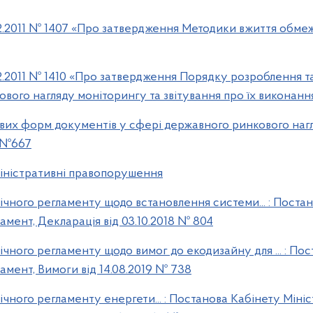
2.2011 № 1407 «Про затвердження Методики вжиття обме
2.2011 № 1410 «Про затвердження Порядку розроблення т
вого нагляду моніторингу та звітування про їх виконання
вих форм документів у сфері державного ринкового наг
9 №667
міністративні правопорушення
чного регламенту щодо встановлення системи... : Постан
амент, Декларація від 03.10.2018 № 804
чного регламенту щодо вимог до екодизайну для ... : Пос
амент, Вимоги від 14.08.2019 № 738
чного регламенту енергети... : Постанова Кабінету Мініс