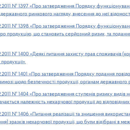
2.2011 № 1397 «Про затвердження Порядку функціонуван
державного ринкового нагляду, внесення до неї відомост
12.2011 № 1398 «Про затвердження Порядку функціонува
ро продукцію, що становить серйозний ризик, та поданн
.2011 № 1400 «Деякі питання захисту прав споживачів (к
продукції».
2.2011 № 1401 «Про затвердження Порядку подання повід
 вимозі щодо безпечності продукції, органам державного 
2.2011 № 1404 «Про затвердження ступенів ризику видів н
начається належність нехарчової продукції до відповідних
2.2011 № 1406 «Питання реалізації та знищення використа
ня) зразків нехарчової продукції, що були відібрані в м