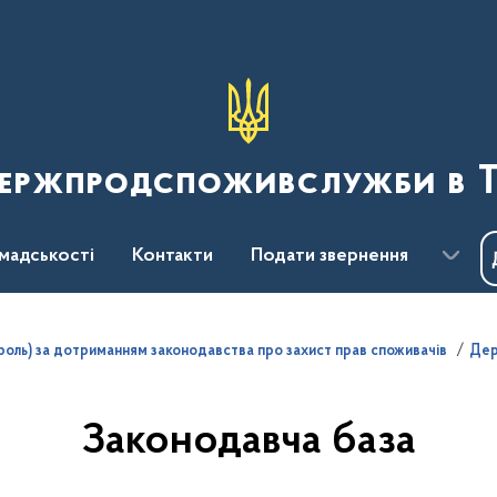
Держпродспоживслужби в Т
мадськості
Контакти
Подати звернення
роль) за дотриманням законодавства про захист прав споживачів
Дер
Законодавча база