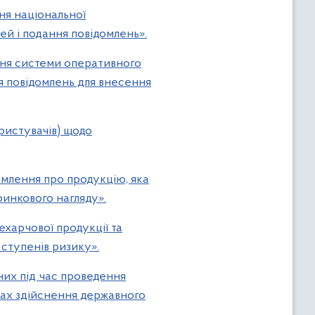
ня національної
ей і подання повідомлень».
ння системи оперативного
я повідомлень для внесення
ористувачів) щодо
омлення про продукцію, яка
ринкового нагляду».
ехарчової продукції та
 ступенів ризику».
них під час проведення
ежах здійснення державного