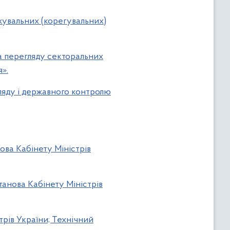
жувальних (корегувальних)
а перегляду секторальних
».
ляду і державного контролю
ова Кабінету Міністрів
танова Кабінету Міністрів
трів України; Технічний