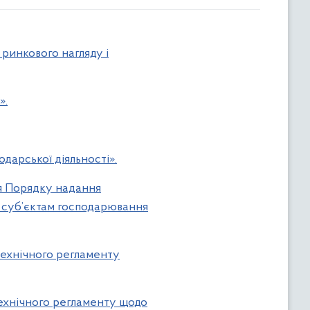
ринкового нагляду і
».
дарської діяльності».
ня Порядку надання
и суб’єктам господарювання
Технічного регламенту
Технічного регламенту щодо