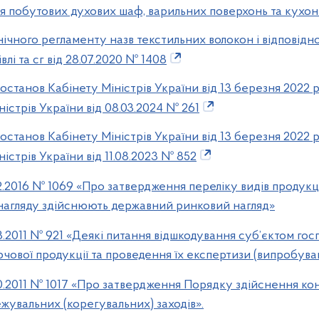
я побутових духових шаф, варильних поверхонь та кухо
чного регламенту назв текстильних волокон і відповідного
влі та сг від 28.07.2020 № 1408
станов Кабінету Міністрів України від 13 березня 2022 р. №
істрів України від 08.03.2024 № 261
станов Кабінету Міністрів України від 13 березня 2022 р. №
істрів України від 11.08.2023 № 852
2.2016 № 1069 «Про затвердження переліку видів продукці
нагляду здійснюють державний ринковий нагляд»
8.2011 № 921 «Деякі питання відшкодування суб’єктом го
рчової продукції та проведення їх експертизи (випробува
0.2011 № 1017 «Про затвердження Порядку здійснення к
жувальних (корегувальних) заходів».