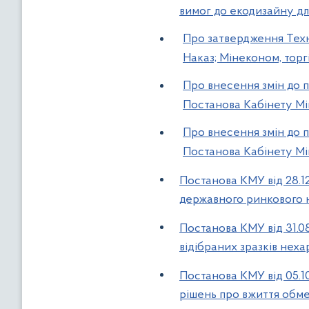
вимог до екодизайну дл
Про затвердження Техні
Наказ; Мінеконом, торгі
Про внесення змін до по
Постанова Кабінету Мін
Про внесення змін до по
Постанова Кабінету Мін
Постанова КМУ від 28.1
державного ринкового 
Постанова КМУ від 31.0
відібраних зразків неха
Постанова КМУ від 05.1
рішень про вжиття обме