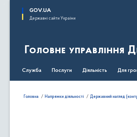
до
основного
GOV.UA
вмісту
Державні сайти України
Головне управління 
Служба
Послуги
Діяльність
Для гро
Повідомити про корупцію
Головна
Напрямки діяльності
Державний нагляд (конт