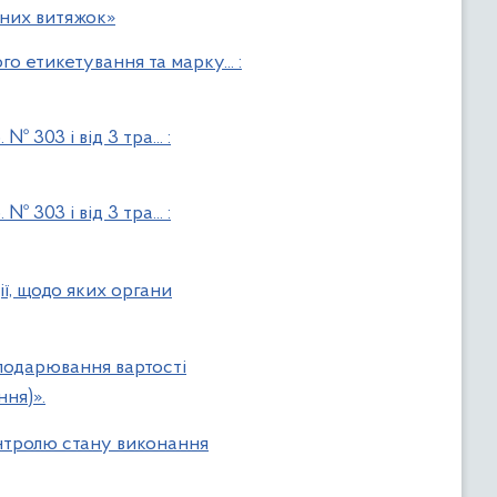
нних витяжок»
 етикетування та марку... :
 303 і від 3 тра... :
 303 і від 3 тра... :
ї, щодо яких органи
сподарювання вартості
ння)».
онтролю стану виконання