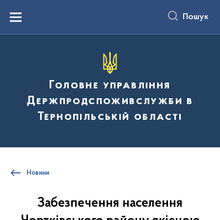
до
основного
Пошук
вмісту
Menu
Головне управління
Держпродспоживслужби в
Тернопільській області
Новини
Забезпечення населення