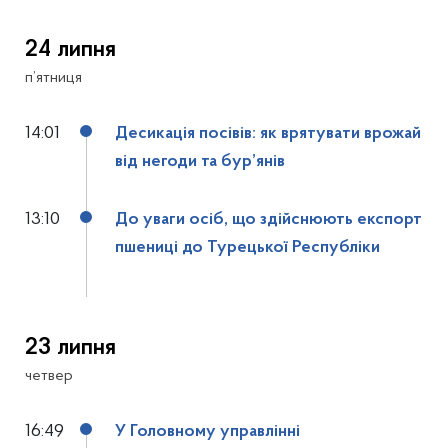
24 липня
п’ятниця
14:01
Десикація посівів: як врятувати врожай
від негоди та бур’янів
13:10
До уваги осіб, що здійснюють експорт
пшениці до Турецької Республіки
23 липня
четвер
16:49
У Головному управлінні