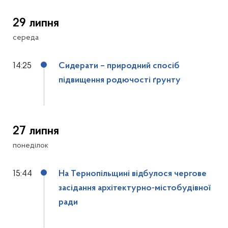
29 липня
середа
14:25
Сидерати – природний спосіб
підвищення родючості ґрунту
27 липня
понеділок
15:44
На Тернопільщині відбулося чергове
засідання архітектурно-містобудівної
ради