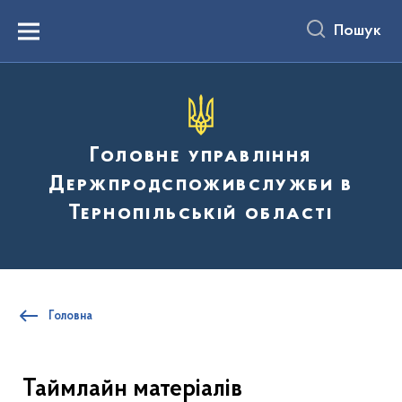
до
основного
Пошук
вмісту
Menu
Головне управління
Держпродспоживслужби в
Тернопільській області
Головна
Таймлайн матеріалів