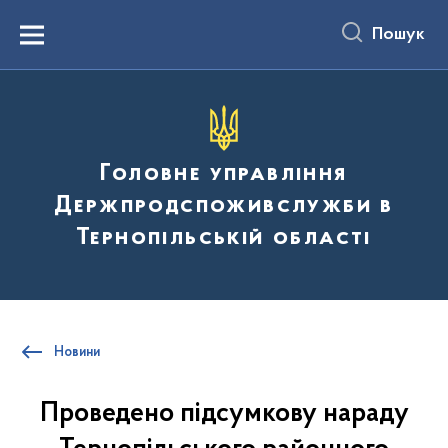
до
основного
Пошук
вмісту
Menu
Головне управління
Держпродспоживслужби в
Тернопільській області
Новини
Проведено підсумкову нараду