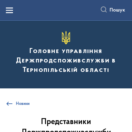
до
основного
Пошук
вмісту
Menu
Головне управління
Держпродспоживслужби в
Тернопільській області
Новини
Представники