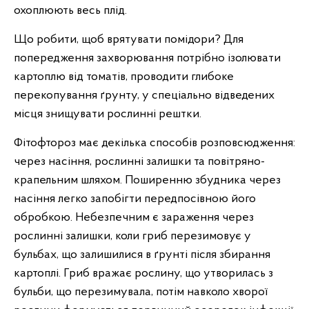
охоплюють весь плід.
Що робити, щоб врятувати помідори? Для
попередження захворювання потрібно ізолювати
картоплю від томатів, проводити глибоке
перекопування ґрунту, у спеціально відведених
місця знищувати рослинні рештки.
Фітофтороз має декілька способів розповсюдження:
через насіння, рослинні залишки та повітряно-
крапельним шляхом. Поширенню збудника через
насіння легко запобігти передпосівною його
обробкою. Небезпечним є зараження через
рослинні залишки, коли гриб перезимовує у
бульбах, що залишилися в ґрунті після збирання
картоплі. Гриб вражає рослину, що утворилась з
бульби, що перезимувала, потім навколо хворої