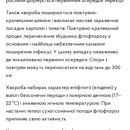
рослини формується первинний осередок інфекції.
Також хвороба поширюється повітряно-
крапельним шляхом і викликає масове зараження
посадок картоплі і томатів. Повітряно-крапельний
процес перенесення збудника фітофторозу є
основним і найбільш небезпечним каналом
поширення інфекції. У цьому випадку неважливо,
де локалізовано первинні осередки. Спори з
повітрям можуть переноситися на відстань до 300
км.
Хвороба набирає характер епіфітотії (епідемії) у
вологі безсонячні періоди з помірною денною (17–
22 °C) і зниженою нічною температурою. При
настанні теплої сухої сонячної погоди фітофтороз
припиняє свою активність.